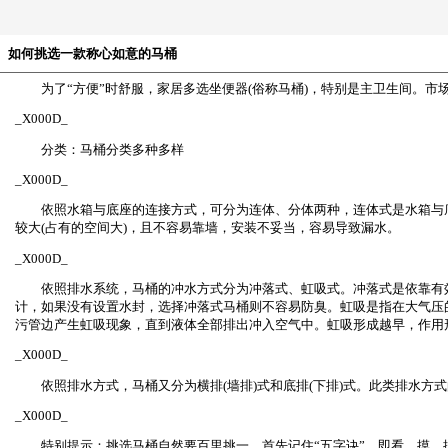
如何挑选一款称心如意的马桶
为了“方便”时舒服，家居多选坐便器(俗称马桶)，特别是主卫生间。
_X000D_
分类：马桶分类多种多样
_X000D_
依照水箱与底座的连接方式，可分为连体、分体两种，连体式是水箱与底
较大(占有的空间大)，且不容易靠墙，安装不妥当，容易导致漏水。
_X000D_
依照排水系统，马桶的冲水方式分为冲落式、虹吸式。冲落式是依靠有效
计，如果没有设置水封，选择冲落式马桶则不容易防臭。虹吸是指在大气压
污管边产生虹吸现象，直到液体全部排出冲入空气中。虹吸形成越早，作用
_X000D_
依照排水方式，马桶又分为横排(墙排)式和底排(下排)式。此类排水方
_X000D_
特别提示：挑选马桶自然要百里挑一，首先记住“五字诀”，即看、摸、