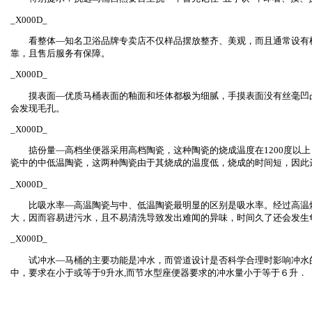
_X000D_
看整体—知名卫浴品牌专卖店不仅样品摆放整齐、美观，而且通常设有样
靠，且售后服务有保障。
_X000D_
摸表面—优质马桶表面的釉面和坯体都极为细腻，手摸表面没有丝毫凹凸
会发现毛孔。
_X000D_
掂份量—高档坐便器采用高档陶瓷，这种陶瓷的烧成温度在1200度以上
瓷中的中低温陶瓷，这两种陶瓷由于其烧成的温度低，烧成的时间短，因此
_X000D_
比吸水率—高温陶瓷与中、低温陶瓷最明显的区别是吸水率。经过高温烧
大，因而容易进污水，且不易清洗导致发出难闻的异味，时间久了还会
_X000D_
试冲水—马桶的主要功能是冲水，而管道设计是否科学合理时影响冲水的
中，要求在小于或等于9升水,而节水型座便器要求的冲水量小于等于６升．